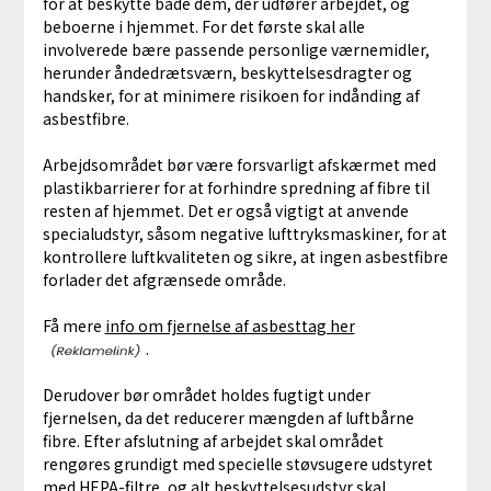
for at beskytte både dem, der udfører arbejdet, og
beboerne i hjemmet. For det første skal alle
involverede bære passende personlige værnemidler,
herunder åndedrætsværn, beskyttelsesdragter og
handsker, for at minimere risikoen for indånding af
asbestfibre.
Arbejdsområdet bør være forsvarligt afskærmet med
plastikbarrierer for at forhindre spredning af fibre til
resten af hjemmet. Det er også vigtigt at anvende
specialudstyr, såsom negative lufttryksmaskiner, for at
kontrollere luftkvaliteten og sikre, at ingen asbestfibre
forlader det afgrænsede område.
Få mere
info om fjernelse af asbesttag her
.
Derudover bør området holdes fugtigt under
fjernelsen, da det reducerer mængden af luftbårne
fibre. Efter afslutning af arbejdet skal området
rengøres grundigt med specielle støvsugere udstyret
med HEPA-filtre, og alt beskyttelsesudstyr skal