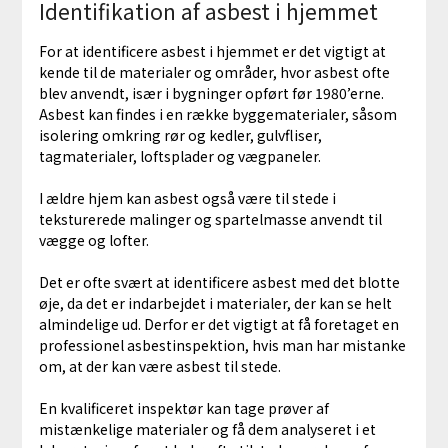
Identifikation af asbest i hjemmet
For at identificere asbest i hjemmet er det vigtigt at
kende til de materialer og områder, hvor asbest ofte
blev anvendt, især i bygninger opført før 1980’erne.
Asbest kan findes i en række byggematerialer, såsom
isolering omkring rør og kedler, gulvfliser,
tagmaterialer, loftsplader og vægpaneler.
I ældre hjem kan asbest også være til stede i
teksturerede malinger og spartelmasse anvendt til
vægge og lofter.
Det er ofte svært at identificere asbest med det blotte
øje, da det er indarbejdet i materialer, der kan se helt
almindelige ud. Derfor er det vigtigt at få foretaget en
professionel asbestinspektion, hvis man har mistanke
om, at der kan være asbest til stede.
En kvalificeret inspektør kan tage prøver af
mistænkelige materialer og få dem analyseret i et