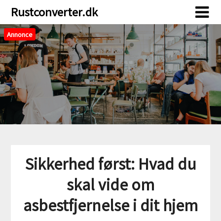
Skip
Skip
Rustconverter.dk
to
to
content
content
Annonce
Sikkerhed først: Hvad du
skal vide om
asbestfjernelse i dit hjem