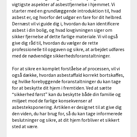
vigtigste aspekter af asbestfjernelse i hjemmet. Vi
starter med en grundlæggende introduktion til, hvad
asbest er, og hvorfor det udgør en fare for dit helbred.
Dernæst vil vi guide dig i, hvordan du kan identificere
asbest i din bolig, og hvad lovgivningen siger om
sikker fjernelse af dette farlige materiale. Vi vil også
give dig råd til, hvordan du vælger de rette
professionelle til opgaven og sikre, at arbejdet udføres
med de nødvendige sikkerhedsforanstaltninger.
For at sikre en komplet forståelse af processen, vil vi
også dække, hvordan asbestaffald korrekt bortskaffes,
og hvilke forebyggende foranstaltninger du kan tage
for at beskytte dit hjem i fremtiden. Ved at sætte
“sikkerhed først” kan du beskytte både din familie og
miljøet mod de farlige konsekvenser af
asbesteksponering. Artiklen er designet til at give dig
den viden, du har brug for, så du kan tage informerede
beslutninger og sikre, at dit hjem forbliver et sikkert
sted at være.