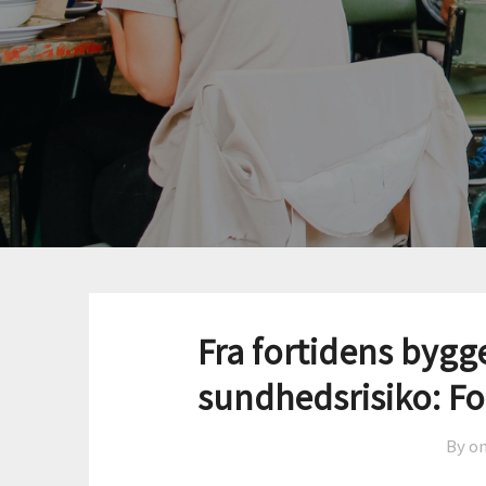
Fra fortidens bygg
sundhedsrisiko: Fo
By o