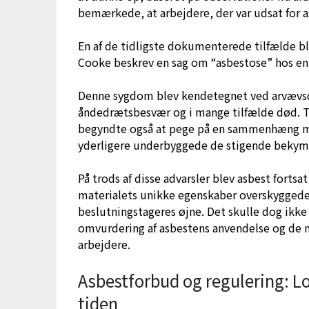
bemærkede, at arbejdere, der var udsat for a
En af de tidligste dokumenterede tilfælde ble
Cooke beskrev en sag om “asbestose” hos en 
Denne sygdom blev kendetegnet ved arvævsdan
åndedrætsbesvær og i mange tilfælde død. Tid
begyndte også at pege på en sammenhæng me
yderligere underbyggede de stigende bekymr
På trods af disse advarsler blev asbest forts
materialets unikke egenskaber overskyggede
beslutningstageres øjne. Det skulle dog ikke
omvurdering af asbestens anvendelse og de n
arbejdere.
Asbestforbud og regulering: 
tiden