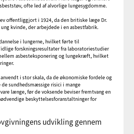
sbeststøv, ofte led af alvorlige lungesygdomme.
v offentliggjort i 1924, da den britiske læge Dr.
ung kvinde, der arbejdede i en asbestfabrik.
nelse i lungerne, hvilket førte til
lige forskningsresultater fra laboratoriestudier
llem asbesteksponering og lungekræft, hvilket
inger.
at anvendt i stor skala, da de økonomiske fordele og
 de sundhedsmæssige risici i mange
 vare længe, før de voksende beviser fremtvang en
ødvendige beskyttelsesforanstaltninger for
Lovgivningens udvikling gennem