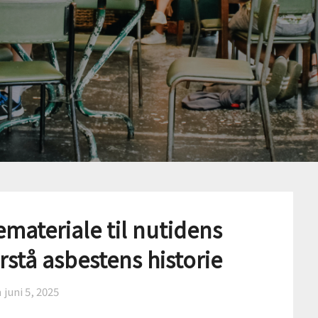
emateriale til nutidens
rstå asbestens historie
n
juni 5, 2025