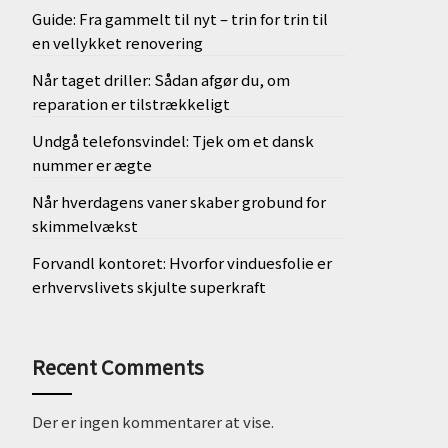
Guide: Fra gammelt til nyt – trin for trin til
en vellykket renovering
Når taget driller: Sådan afgør du, om
reparation er tilstrækkeligt
Undgå telefonsvindel: Tjek om et dansk
nummer er ægte
Når hverdagens vaner skaber grobund for
skimmelvækst
Forvandl kontoret: Hvorfor vinduesfolie er
erhvervslivets skjulte superkraft
Recent Comments
Der er ingen kommentarer at vise.