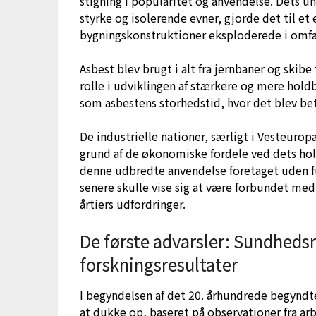
stigning i popularitet og anvendelse. Dets 
styrke og isolerende evner, gjorde det til et
bygningskonstruktioner eksploderede i omf
Asbest blev brugt i alt fra jernbaner og skibe 
rolle i udviklingen af stærkere og mere hold
som asbestens storhedstid, hvor det blev be
De industrielle nationer, særligt i Vesteur
grund af de økonomiske fordele ved dets hol
denne udbredte anvendelse foretaget uden fu
senere skulle vise sig at være forbundet me
årtiers udfordringer.
De første advarsler: Sundhedsri
forskningsresultater
I begyndelsen af det 20. århundrede begyndte
at dukke op, baseret på observationer fra arb