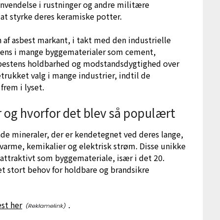
nvendelse i rustninger og andre militære
 at styrke deres keramiske potter.
 af asbest markant, i takt med den industrielle
diens i mange byggematerialer som cement,
bestens holdbarhed og modstandsdygtighed over
etrukket valg i mange industrier, indtil de
rem i lyset.
og hvorfor det blev så populært
de mineraler, der er kendetegnet ved deres lange,
varme, kemikalier og elektrisk strøm. Disse unikke
ttraktivt som byggemateriale, især i det 20.
et stort behov for holdbare og brandsikre
est her
.