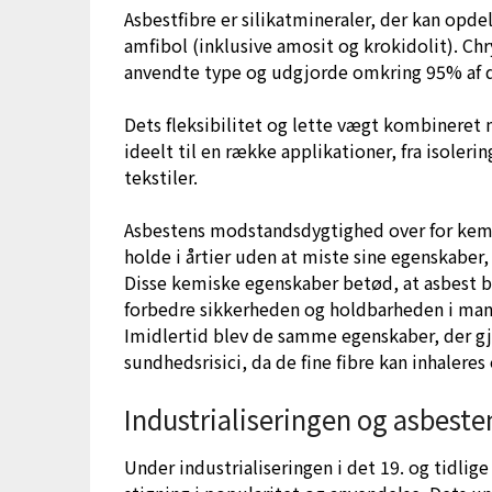
Asbestfibre er silikatmineraler, der kan opdel
amfibol (inklusive amosit og krokidolit). Ch
anvendte type og udgjorde omkring 95% af d
Dets fleksibilitet og lette vægt kombiner
ideelt til en række applikationer, fra isoler
tekstiler.
Asbestens modstandsdygtighed over for kemi
holde i årtier uden at miste sine egenskaber, 
Disse kemiske egenskaber betød, at asbest b
forbedre sikkerheden og holdbarheden i man
Imidlertid blev de samme egenskaber, der gjo
sundhedsrisici, da de fine fibre kan inhaler
Industrialiseringen og asbeste
Under industrialiseringen i det 19. og tidli