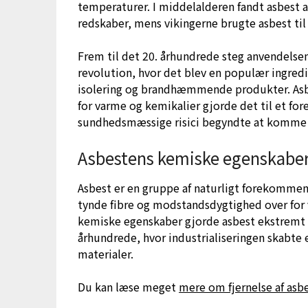
temperaturer. I middelalderen fandt asbest a
redskaber, mens vikingerne brugte asbest til
Frem til det 20. århundrede steg anvendelsen
revolution, hvor det blev en populær ingre
isolering og brandhæmmende produkter. As
for varme og kemikalier gjorde det til et for
sundhedsmæssige risici begyndte at komme f
Asbestens kemiske egenskaber 
Asbest er en gruppe af naturligt forekommen
tynde fibre og modstandsdygtighed over for 
kemiske egenskaber gjorde asbest ekstremt a
århundrede, hvor industrialiseringen skabte 
materialer.
Du kan læse meget
mere om fjernelse af asb