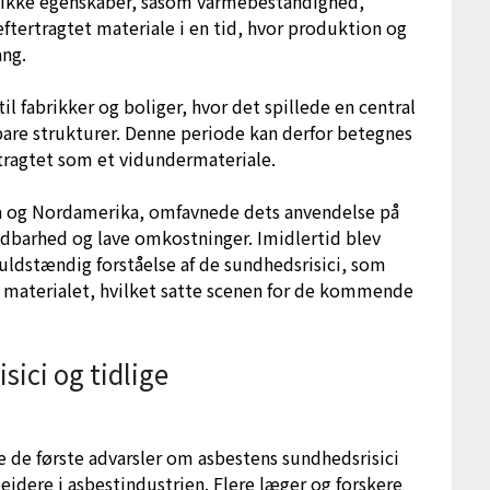
unikke egenskaber, såsom varmebestandighed,
 eftertragtet materiale i en tid, hvor produktion og
ang.
til fabrikker og boliger, hvor det spillede en central
bare strukturer. Denne periode kan derfor betegnes
tragtet som et vidundermateriale.
opa og Nordamerika, omfavnede dets anvendelse på
dbarhed og lave omkostninger. Imidlertid blev
ldstændig forståelse af de sundhedsrisici, som
d materialet, hvilket satte scenen for de kommende
sici og tidlige
 de første advarsler om asbestens sundhedsrisici
ejdere i asbestindustrien. Flere læger og forskere