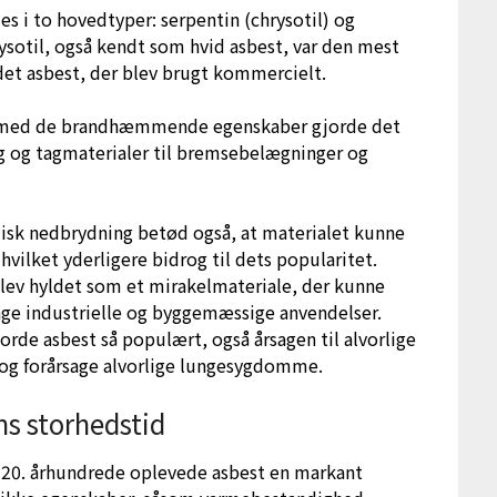
es i to hovedtyper: serpentin (chrysotil) og
rysotil, også kendt som hvid asbest, var den mest
et asbest, der blev brugt kommercielt.
et med de brandhæmmende egenskaber gjorde det
ing og tagmaterialer til bremsebelægninger og
sk nedbrydning betød også, at materialet kunne
hvilket yderligere bidrog til dets popularitet.
lev hyldet som et mirakelmateriale, der kunne
ge industrielle og byggemæssige anvendelser.
rde asbest så populært, også årsagen til alvorlige
es og forårsage alvorlige lungesygdomme.
ns storhedstid
ge 20. århundrede oplevede asbest en markant