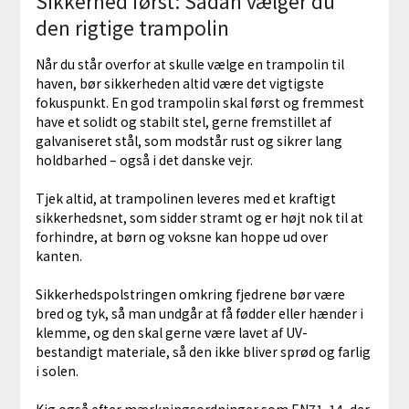
Sikkerhed først: Sådan vælger du
den rigtige trampolin
Når du står overfor at skulle vælge en trampolin til
haven, bør sikkerheden altid være det vigtigste
fokuspunkt. En god trampolin skal først og fremmest
have et solidt og stabilt stel, gerne fremstillet af
galvaniseret stål, som modstår rust og sikrer lang
holdbarhed – også i det danske vejr.
Tjek altid, at trampolinen leveres med et kraftigt
sikkerhedsnet, som sidder stramt og er højt nok til at
forhindre, at børn og voksne kan hoppe ud over
kanten.
Sikkerhedspolstringen omkring fjedrene bør være
bred og tyk, så man undgår at få fødder eller hænder i
klemme, og den skal gerne være lavet af UV-
bestandigt materiale, så den ikke bliver sprød og farlig
i solen.
Kig også efter mærkningsordninger som EN71-14, der