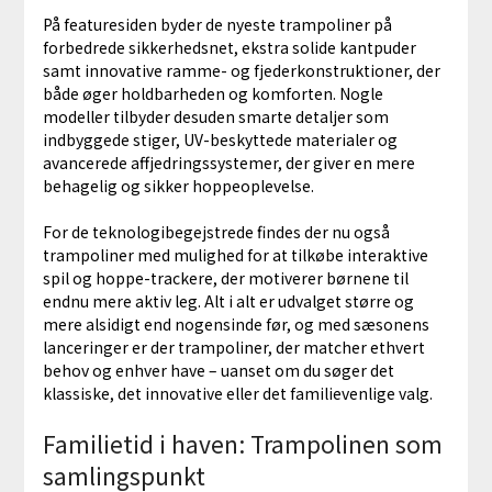
På featuresiden byder de nyeste trampoliner på
forbedrede sikkerhedsnet, ekstra solide kantpuder
samt innovative ramme- og fjederkonstruktioner, der
både øger holdbarheden og komforten. Nogle
modeller tilbyder desuden smarte detaljer som
indbyggede stiger, UV-beskyttede materialer og
avancerede affjedringssystemer, der giver en mere
behagelig og sikker hoppeoplevelse.
For de teknologibegejstrede findes der nu også
trampoliner med mulighed for at tilkøbe interaktive
spil og hoppe-trackere, der motiverer børnene til
endnu mere aktiv leg. Alt i alt er udvalget større og
mere alsidigt end nogensinde før, og med sæsonens
lanceringer er der trampoliner, der matcher ethvert
behov og enhver have – uanset om du søger det
klassiske, det innovative eller det familievenlige valg.
Familietid i haven: Trampolinen som
samlingspunkt