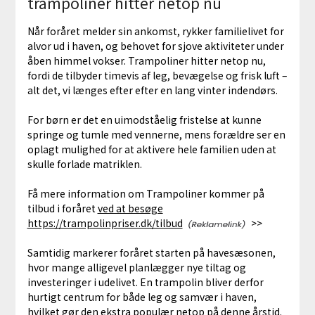
trampoliner hitter netop nu
Når foråret melder sin ankomst, rykker familielivet for
alvor ud i haven, og behovet for sjove aktiviteter under
åben himmel vokser. Trampoliner hitter netop nu,
fordi de tilbyder timevis af leg, bevægelse og frisk luft –
alt det, vi længes efter efter en lang vinter indendørs.
For børn er det en uimodståelig fristelse at kunne
springe og tumle med vennerne, mens forældre ser en
oplagt mulighed for at aktivere hele familien uden at
skulle forlade matriklen.
Få mere information om Trampoliner kommer på
tilbud i foråret
ved at besøge
https://trampolinpriser.dk/tilbud
>>
Samtidig markerer foråret starten på havesæsonen,
hvor mange alligevel planlægger nye tiltag og
investeringer i udelivet. En trampolin bliver derfor
hurtigt centrum for både leg og samvær i haven,
hvilket gør den ekstra populær netop på denne årstid.