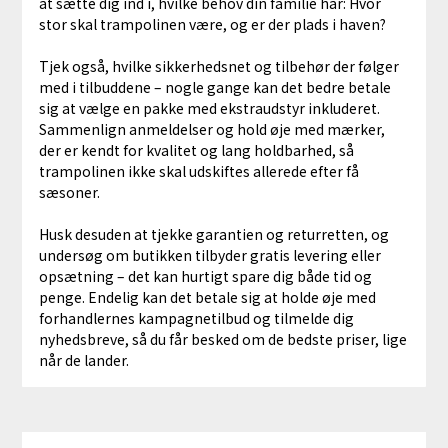
at sætte dig ind i, hvilke behov din familie har: Hvor
stor skal trampolinen være, og er der plads i haven?
Tjek også, hvilke sikkerhedsnet og tilbehør der følger
med i tilbuddene – nogle gange kan det bedre betale
sig at vælge en pakke med ekstraudstyr inkluderet.
Sammenlign anmeldelser og hold øje med mærker,
der er kendt for kvalitet og lang holdbarhed, så
trampolinen ikke skal udskiftes allerede efter få
sæsoner.
Husk desuden at tjekke garantien og returretten, og
undersøg om butikken tilbyder gratis levering eller
opsætning – det kan hurtigt spare dig både tid og
penge. Endelig kan det betale sig at holde øje med
forhandlernes kampagnetilbud og tilmelde dig
nyhedsbreve, så du får besked om de bedste priser, lige
når de lander.
Indlægsnavigation