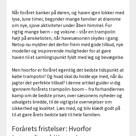
Når foråret banker på døren, og haven igen lokker med
lyse, lune timer, begynder mange familier at drømme
om nye, sjove aktiviteter under åben himmel. For
rigtig mange børn – og voksne – står en trampolin
højt på ønskelisten, når havesæsonen skydes i gang.
Netop nu myldrer det derfor frem med gode tilbud, nye
modeller og inspirerende muligheder for at gøre
haven til et samlingspunkt fyldt med leg og bevægelse.
Men hvorfor er foråret egentlig det bedste tidspunkt at
købe trampolin? Og hvad skal du holde øje med, når du
jagter det perfekte tilbud? I denne artikel guider vi dig
igennem forårets trampolin-boom – fra forhandlernes
kamp om de bedste priser, over sæsonens nyheder og
udvalgets bredde, til de vigtigste overvejelser om
sikkerhed og kvalitet. Læs med, og bliv klædt godt på
til at gøre årets bedste køb til hele familien.
Forårets fristelser: Hvorfor