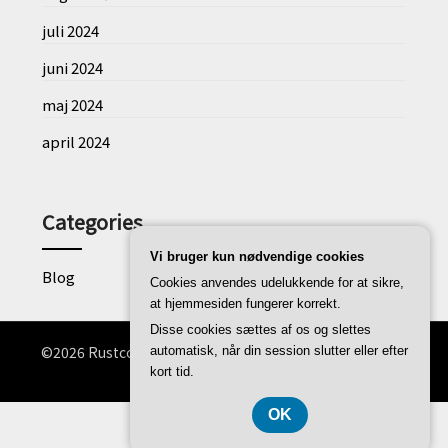
juli 2024
juni 2024
maj 2024
april 2024
Categories
Vi bruger kun nødvendige cookies
Blog
Cookies anvendes udelukkende for at sikre,
at hjemmesiden fungerer korrekt.
Disse cookies sættes af os og slettes
©2026 Rustconverter.dk
| WordPress Theme by
Superb
automatisk, når din session slutter eller efter
WordPress Themes
kort tid.
CVR-Nummer 3740 7739
OK