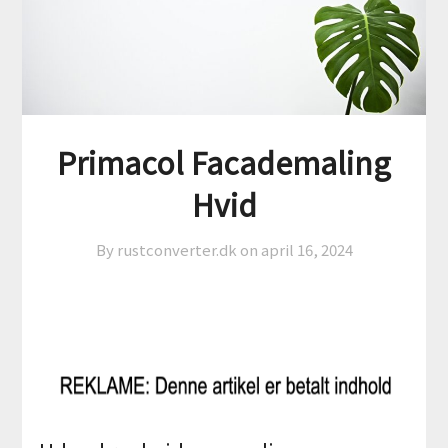
Primacol Facademaling
Hvid
By rustconverter.dk on
april 16, 2024