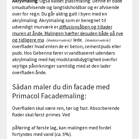
Akrylmaling:
Også kaldet plastmaling. Denne er både
smudsafvisende og langtidsholdbar og er afvisende
over for regn. Du går aldrig galt i byen med en
akrylmaling. Akrylmaling som er beregnet til
udvendigt murværk er
diffusionsåben og tillader
muren at ånde. Malingen hæfter desuden både på nye
og tidligere ma
lede
overflader hvad enten de er beton, cementpuds eller
puds. Hos Gebenna fører vi vandbaseret udendørs
akrylmaling med høj modstandsdygtighed overfor
vejrlige påvirkninger samtidig med at den lader
overfladen ånde.
Sådan maler du din facade med
Primacol Facademaling:
Overfladen skal være ren, tør og fast. Absorberende
flader skal først primes. Ved
påføring af første lag, kan malingen med fordel
fortyndes med vand (ca. 5%).