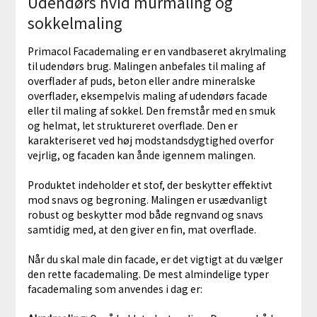
Udendørs hvid murmaling og
sokkelmaling
Primacol Facademaling er en vandbaseret akrylmaling
til udendørs brug. Malingen anbefales til maling af
overflader af puds, beton eller andre mineralske
overflader, eksempelvis maling af udendørs facade
eller til maling af sokkel. Den fremstår med en smuk
og helmat, let struktureret overflade. Den er
karakteriseret ved høj modstandsdygtighed overfor
vejrlig, og facaden kan ånde igennem malingen.
Produktet indeholder et stof, der beskytter effektivt
mod snavs og begroning. Malingen er usædvanligt
robust og beskytter mod både regnvand og snavs
samtidig med, at den giver en fin, mat overflade.
Når du skal male din facade, er det vigtigt at du vælger
den rette facademaling. De mest almindelige typer
facademaling som anvendes i dag er: