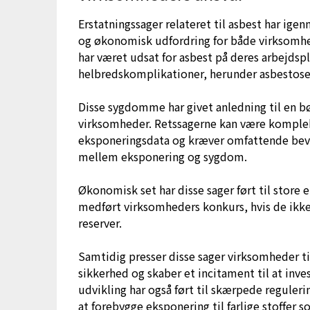
Erstatningssager relateret til asbest har ige
og økonomisk udfordring for både virksomhed
har været udsat for asbest på deres arbejdspl
helbredskomplikationer, herunder asbestos
Disse sygdomme har givet anledning til en bø
virksomheder. Retssagerne kan være kompleks
eksponeringsdata og kræver omfattende bevi
mellem eksponering og sygdom.
Økonomisk set har disse sager ført til store 
medført virksomheders konkurs, hvis de ikke 
reserver.
Samtidig presser disse sager virksomheder til
sikkerhed og skaber et incitament til at inve
udvikling har også ført til skærpede reguler
at forebygge eksponering til farlige stoffer s