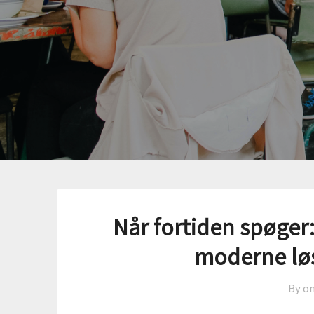
Når fortiden spøger
moderne lø
By o