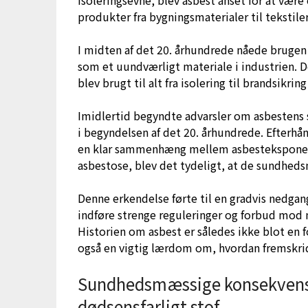
produkter fra bygningsmaterialer til tekstiler
I midten af det 20. århundrede nåede brugen 
som et uundværligt materiale i industrien. 
blev brugt til alt fra isolering til brandsikrin
Imidlertid begyndte advarsler om asbestens 
i begyndelsen af det 20. århundrede. Efterh
en klar sammenhæng mellem asbesteksponer
asbestose, blev det tydeligt, at de sundheds
Denne erkendelse førte til en gradvis nedgan
indføre strenge reguleringer og forbud mod m
Historien om asbest er således ikke blot en 
også en vigtig lærdom om, hvordan fremskrid
Sundhedsmæssige konsekvenser
dødsensfarligt stof