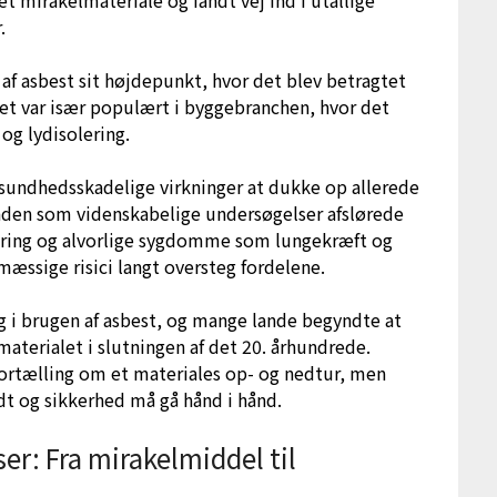
.
af asbest sit højdepunkt, hvor det blev betragtet
Det var især populært i byggebranchen, hvor det
g og lydisolering.
sundhedsskadelige virkninger at dukke op allerede
ånden som videnskabelige undersøgelser afslørede
ing og alvorlige sygdomme som lungekræft og
mæssige risici langt oversteg fordelene.
g i brugen af asbest, og mange lande begyndte at
aterialet i slutningen af det 20. århundrede.
fortælling om et materiales op- og nedtur, men
t og sikkerhed må gå hånd i hånd.
: Fra mirakelmiddel til