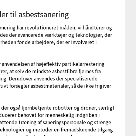
r til asbestsanering
nering har revolutioneret måden, vi håndterer og
endes der avancerede værktøjer og teknologier, der
rheden for de arbejdere, der er involveret i
 anvendelsen af højeffektiv partikelarrestering
krer, at selv de mindste asbestfibre fjernes fra
ding. Derudover anvendes der specialiserede
ivt forsegler asbestmaterialer, så de ikke frigiver
der også fjernbetjente robotter og droner, særligt
educerer behovet for menneskelig indgriben i
attende træning af saneringspersonale og strenge
 teknologier og metoder en fremadskuende tilgang