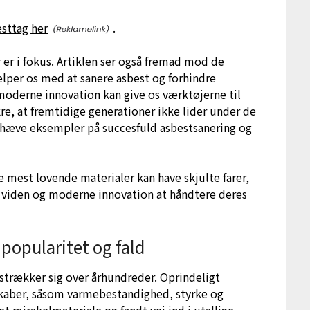
sttag her
.
 er i fokus. Artiklen ser også fremad mod de
lper os med at sanere asbest og forhindre
 moderne innovation kan give os værktøjerne til
re, at fremtidige generationer ikke lider under de
mhæve eksempler på succesfuld asbestsanering og
e mest lovende materialer kan have skjulte farer,
k viden og moderne innovation at håndtere deres
popularitet og fald
 strækker sig over århundreder. Oprindeligt
kaber, såsom varmebestandighed, styrke og
et mirakelmateriale og fandt vej ind i utallige