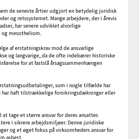
nnem de seneste årtier udgjort en betydelig juridisk
er og retssystemet. Mange arbejdere, der i årevis
adser, har senere udviklet alvorlige
e og mesotheliom.
lge af erstatningskrav mod de ansvarlige
e og langvarige, da de ofte indebærer historiske
sførelse for at fastslå årsagssammenhængen
erstatningsudbetalinger, som i nogle tilfælde har
har haft tilstrækkelige forsikringsdækninger eller
 at tage et større ansvar for deres ansattes
stere i sikrere arbejdsmiljøer. Denne juridiske
inger og et øget fokus på virksomheders ansvar for
om asbest.