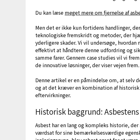
Du kan læse
meget mere om fjernelse af asbe
Men det er ikke kun fortidens handlinger, der
teknologiske fremskridt og metoder, der hjæ
yderligere skader. Vi vil undersøge, hvordan
effektivt at håndtere denne udfordring og sik
samme farer. Gennem case studies vil vi fre
de innovative løsninger, der viser vejen frem.
Denne artikel er en påmindelse om, at selv d
og at det kræver en kombination af historis
eftervirkninger.
Historisk baggrund: Asbestens 
Asbest har en lang og kompleks historie, der
værdsat for sine bemærkelsesværdige egens
isoleringsevne, blev asbest anset for at være 