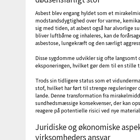
Asbest blev engang hyldet som et mirakelmi
modstandsdygtighed over for varme, kemikali
sig med tiden, at asbest også har alvorlige
bliver luftbårne og inhaleres, kan de forår
asbestose, lungekræft og den særligt aggre
Disse sygdomme udvikler sig ofte langsomt o
eksponeringen, hvilket gør dem til en stille
Trods sin tidligere status som et vidundermate
stof, hvilket har ført til strenge regulering
lande. Denne transformation fra mirakelmiddel
sundhedsmæssige konsekvenser, der kan opst
reagere på potentielle risici ved nye material
Juridiske og økonomiske aspek
virksomheders ansvar