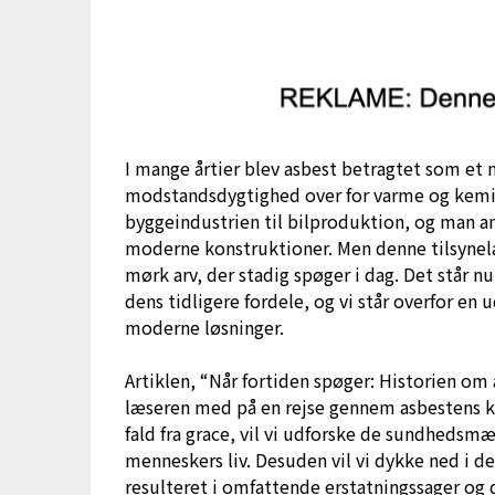
I mange årtier blev asbest betragtet som et 
modstandsdygtighed over for varme og kemikal
byggeindustrien til bilproduktion, og man a
moderne konstruktioner. Men denne tilsynela
mørk arv, der stadig spøger i dag. Det står n
dens tidligere fordele, og vi står overfor en 
moderne løsninger.
Artiklen, “Når fortiden spøger: Historien o
læseren med på en rejse gennem asbestens ko
fald fra grace, vil vi udforske de sundhedsmæ
menneskers liv. Desuden vil vi dykke ned i d
resulteret i omfattende erstatningssager og