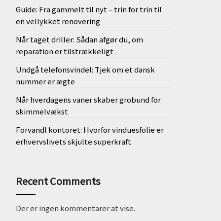
Guide: Fra gammelt til nyt – trin for trin til
en vellykket renovering
Når taget driller: Sådan afgør du, om
reparation er tilstrækkeligt
Undgå telefonsvindel: Tjek om et dansk
nummer er ægte
Når hverdagens vaner skaber grobund for
skimmelvækst
Forvandl kontoret: Hvorfor vinduesfolie er
erhvervslivets skjulte superkraft
Recent Comments
Der er ingen kommentarer at vise.