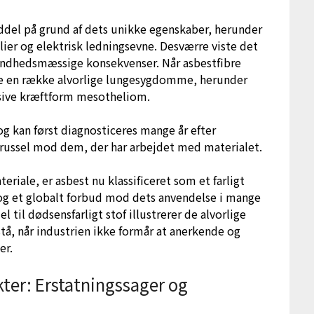
ddel på grund af dets unikke egenskaber, herunder
er og elektrisk ledningsevne. Desværre viste det
 sundhedsmæssige konsekvenser. Når asbestfibre
sage en række alvorlige lungesygdomme, herunder
ssive kræftform mesotheliom.
g kan først diagnosticeres mange år efter
 trussel mod dem, der har arbejdet med materialet.
riale, er asbest nu klassificeret som et farligt
er og et globalt forbud mod dets anvendelse i mange
 til dødsensfarligt stof illustrerer de alvorlige
å, når industrien ikke formår at anerkende og
er.
ter: Erstatningssager og