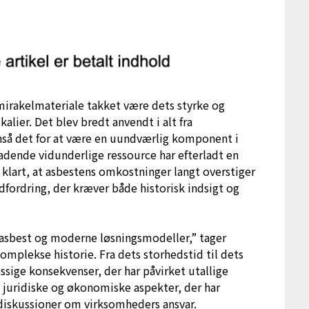
mirakelmateriale takket være dets styrke og
ier. Det blev bredt anvendt i alt fra
nså det for at være en uundværlig komponent i
dende vidunderlige ressource har efterladt en
u klart, at asbestens omkostninger langt overstiger
udfordring, der kræver både historisk indsigt og
m asbest og moderne løsningsmodeller,” tager
mplekse historie. Fra dets storhedstid til dets
ssige konsekvenser, der har påvirket utallige
e juridiske og økonomiske aspekter, der har
 diskussioner om virksomheders ansvar.