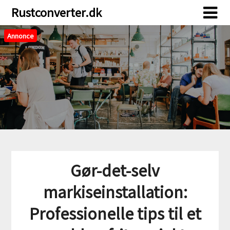
Skip
Skip
Rustconverter.dk
to
to
content
content
Annonce
Gør-det-selv
markiseinstallation:
Professionelle tips til et