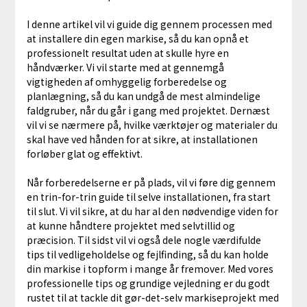
I denne artikel vil vi guide dig gennem processen med
at installere din egen markise, så du kan opnå et
professionelt resultat uden at skulle hyre en
håndværker. Vi vil starte med at gennemgå
vigtigheden af omhyggelig forberedelse og
planlægning, så du kan undgå de mest almindelige
faldgruber, når du går i gang med projektet. Dernæst
vil vi se nærmere på, hvilke værktøjer og materialer du
skal have ved hånden for at sikre, at installationen
forløber glat og effektivt.
Når forberedelserne er på plads, vil vi føre dig gennem
en trin-for-trin guide til selve installationen, fra start
til slut. Vi vil sikre, at du har al den nødvendige viden for
at kunne håndtere projektet med selvtillid og
præcision. Til sidst vil vi også dele nogle værdifulde
tips til vedligeholdelse og fejlfinding, så du kan holde
din markise i topform i mange år fremover. Med vores
professionelle tips og grundige vejledning er du godt
rustet til at tackle dit gør-det-selv markiseprojekt med