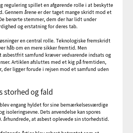
 regulering spillet en afgørende rolle i at beskytte
ed. Gennem årene er der taget mange skridt mod et
 De berørte stemmer, dem der har lidt under
rdighed og erstatning for deres tab.
øsninger en central rolle. Teknologiske fremskridt
giver håb om en mere sikker fremtid. Men
et asbestfrit samfund kræver vedvarende indsats og
ser. Artiklen afsluttes med et kig på fremtiden,
er, der ligger forude i rejsen mod et samfund uden
s storhed og fald
 blev engang hyldet for sine bemærkelsesværdige
g isoleringsevne. Dets anvendelse kan spores
20. århundrede, at asbest oplevede sin storhedstid.
rfølgende årtier blev asbest betragtet som et