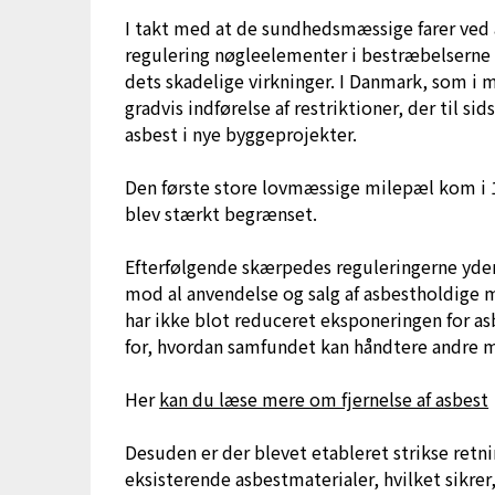
I takt med at de sundhedsmæssige farer ved 
regulering nøgleelementer i bestræbelserne
dets skadelige virkninger. I Danmark, som i
gradvis indførelse af restriktioner, der til si
asbest i nye byggeprojekter.
Den første store lovmæssige milepæl kom i 1
blev stærkt begrænset.
Efterfølgende skærpedes reguleringerne yderl
mod al anvendelse og salg af asbestholdige m
har ikke blot reduceret eksponeringen for a
for, hvordan samfundet kan håndtere andre 
Her
kan du læse mere om fjernelse af asbest
Desuden er der blevet etableret strikse retnin
eksisterende asbestmaterialer, hvilket sikrer,