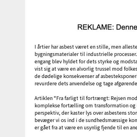
I årtier har asbest været en stille, men alles
bygningsmaterialer til industrielle process
engang blev hyldet for dets styrke og modst
vist sig at være en alvorlig trussel mod fol
de dødelige konsekvenser af asbesteksponeri
revurdere dets anvendelse og tage afgørende
Artiklen “Fra farligt til fortrængt: Rejsen m
komplekse fortælling om transformation og o
perspektiv, der kaster lys over asbestens sto
bevæger vi os ind i de sundhedsmæssige kons
er gået fra at være en usynlig fjende til en an