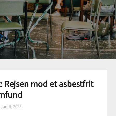
gt: Rejsen mod et asbestfrit
mfund
n
juni 5, 2025