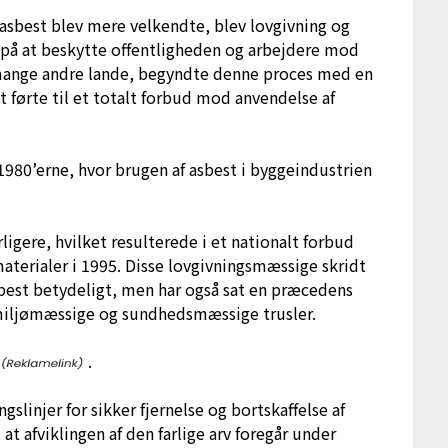
asbest blev mere velkendte, blev lovgivning og
 på at beskytte offentligheden og arbejdere mod
 mange andre lande, begyndte denne proces med en
dst førte til et totalt forbud mod anvendelse af
980’erne, hvor brugen af asbest i byggeindustrien
igere, hvilket resulterede i et nationalt forbud
aterialer i 1995. Disse lovgivningsmæssige skridt
sbest betydeligt, men har også sat en præcedens
miljømæssige og sundhedsmæssige trusler.
.
gslinjer for sikker fjernelse og bortskaffelse af
 at afviklingen af den farlige arv foregår under