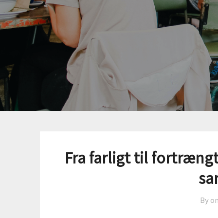
Fra farligt til fortræn
sa
By o