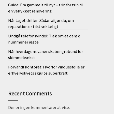
Guide: Fra gammelt til nyt – trin for trin til
en vellykket renovering
Når taget driller: Sådan afgør du, om
reparation er tilstrækkeligt
Undgå telefonsvindel: Tjek om et dansk
nummer er ægte
Når hverdagens vaner skaber grobund for
skimmelvækst
Forvandl kontoret: Hvorfor vinduesfolie er
erhvervslivets skjulte superkraft
Recent Comments
Der er ingen kommentarer at vise.