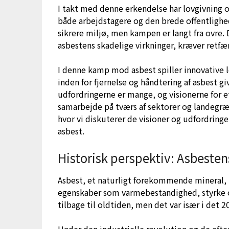
I takt med denne erkendelse har lovgivning og
både arbejdstagere og den brede offentligh
sikrere miljø, men kampen er langt fra ovre.
asbestens skadelige virkninger, kræver retfæ
I denne kamp mod asbest spiller innovative l
inden for fjernelse og håndtering af asbest 
udfordringerne er mange, og visionerne for 
samarbejde på tværs af sektorer og landegræn
hvor vi diskuterer de visioner og udfordring
asbest.
Historisk perspektiv: Asbesten
Asbest, et naturligt forekommende mineral,
egenskaber som varmebestandighed, styrke o
tilbage til oldtiden, men det var især i det 
Under den industrielle revolution og de efte