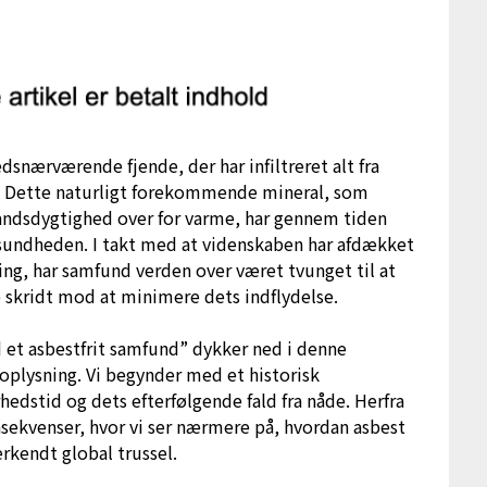
tedsnærværende fjende, der har infiltreret alt fra
er. Dette naturligt forekommende mineral, som
andsdygtighed over for varme, har gennem tiden
kesundheden. I takt med at videnskaben har afdækket
ng, har samfund verden over været tvunget til at
 skridt mod at minimere dets indflydelse.
od et asbestfrit samfund” dykker ned i denne
plysning. Vi begynder med et historisk
rhedstid og dets efterfølgende fald fra nåde. Herfra
ekvenser, hvor vi ser nærmere på, hvordan asbest
erkendt global trussel.