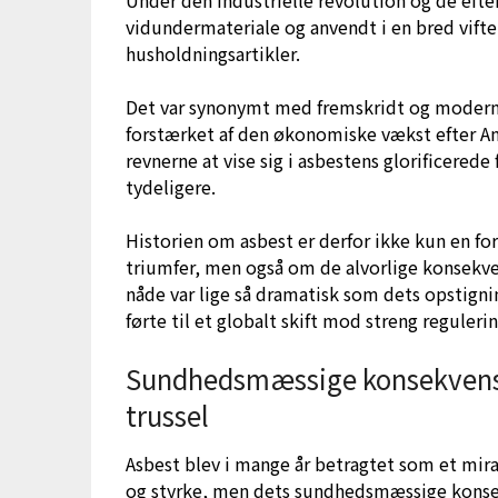
vidundermateriale og anvendt i en bred vifte 
husholdningsartikler.
Det var synonymt med fremskridt og modernit
forstærket af den økonomiske vækst efter A
revnerne at vise sig i asbestens glorificered
tydeligere.
Historien om asbest er derfor ikke kun en fo
triumfer, men også om de alvorlige konsekven
nåde var lige så dramatisk som dets opstigni
førte til et globalt skift mod streng reguleri
Sundhedsmæssige konsekvenser:
trussel
Asbest blev i mange år betragtet som et mir
og styrke, men dets sundhedsmæssige konsekv