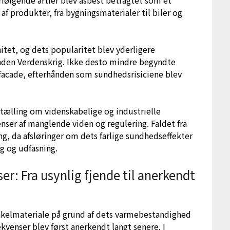
af produkter, fra bygningsmaterialer til biler og
et, og dets popularitet blev yderligere
nden Verdenskrig. Ikke desto mindre begyndte
e facade, efterhånden som sundhedsrisiciene blev
rtælling om videnskabelige og industrielle
ser af manglende viden og regulering. Faldet fra
ng, da afsløringer om dets farlige sundhedseffekter
ng og udfasning.
 Fra usynlig fjende til anerkendt
akelmateriale på grund af dets varmebestandighed
enser blev først anerkendt langt senere. I