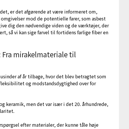
ædet, er det afgørende at være informeret om,
e omgivelser mod de potentielle farer, som asbest
give dig den nødvendige viden og de værktøjer, der
rt, så vi kan sige farvel til fortidens farlige fiber en
 Fra mirakelmateriale til
tusinder af år tilbage, hvor det blev betragtet som
 fleksibilitet og modstandsdygtighed over for
r og keramik, men det var især i det 20. århundrede,
aritet.
erspørgsel efter materialer, der kunne tåle høje