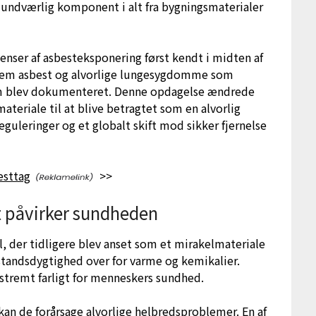
 uundværlig komponent i alt fra bygningsmaterialer
ser af asbesteksponering først kendt i midten af
em asbest og alvorlige lungesygdomme som
 blev dokumenteret. Denne opdagelse ændrede
ateriale til at blive betragtet som en alvorlig
reguleringer og et globalt skift mod sikker fjernelse
esttag
>>
t påvirker sundheden
, der tidligere blev anset som et mirakelmateriale
dstandsdygtighed over for varme og kemikalier.
stremt farligt for menneskers sundhed.
 kan de forårsage alvorlige helbredsproblemer. En af