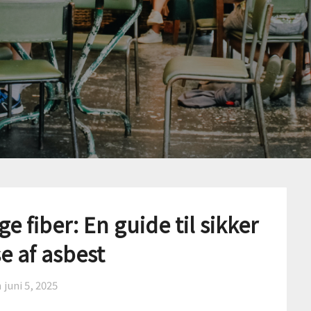
ige fiber: En guide til sikker
se af asbest
n
juni 5, 2025