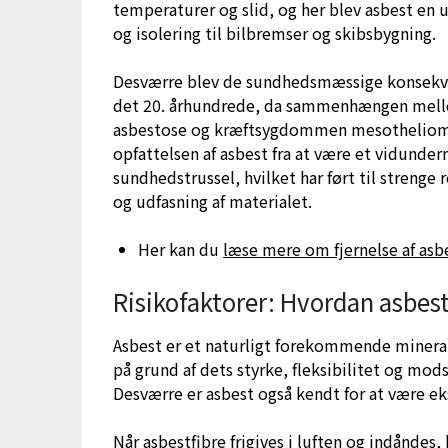
temperaturer og slid, og her blev asbest en
og isolering til bilbremser og skibsbygning.
Desværre blev de sundhedsmæssige konsekven
det 20. århundrede, da sammenhængen mell
asbestose og kræftsygdommen mesotheliom
opfattelsen af asbest fra at være et vidunderm
sundhedstrussel, hvilket har ført til strenge 
og udfasning af materialet.
Her kan du
læse mere om fjernelse af asb
Risikofaktorer: Hvordan asbes
Asbest er et naturligt forekommende mineral
på grund af dets styrke, fleksibilitet og mo
Desværre er asbest også kendt for at være ek
Når asbestfibre frigives i luften og indåndes,