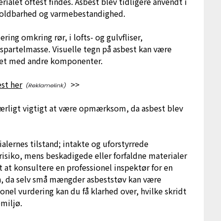
ialet oftest findes. Asbest blev tidligere anvendt i
holdbarhed og varmebestandighed.
ring omkring rør, i lofts- og gulvfliser,
 spartelmasse. Visuelle tegn på asbest kan være
ndet med andre komponenter.
st her
>>
 særligt vigtigt at være opmærksom, da asbest blev
ialernes tilstand; intakte og uforstyrrede
isiko, mens beskadigede eller forfaldne materialer
ligt at konsultere en professionel inspektør for en
en, da selv små mængder asbeststøv kan være
nel vurdering kan du få klarhed over, hvilke skridt
emiljø.