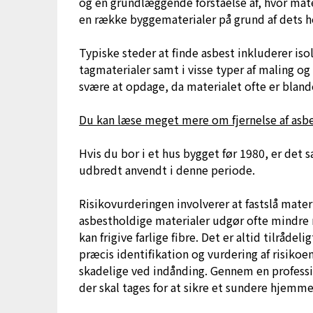
og en grundlæggende forståelse af, hvor mater
en række byggematerialer på grund af dets 
Typiske steder at finde asbest inkluderer isole
tagmaterialer samt i visse typer af maling og
svære at opdage, da materialet ofte er bla
Du kan læse meget mere om fjernelse af asbe
Hvis du bor i et hus bygget før 1980, er det
udbredt anvendt i denne periode.
Risikovurderingen involverer at fastslå mater
asbestholdige materialer udgør ofte mindre r
kan frigive farlige fibre. Det er altid tilråde
præcis identifikation og vurdering af risiko
skadelige ved indånding. Gennem en professio
der skal tages for at sikre et sundere hjemm