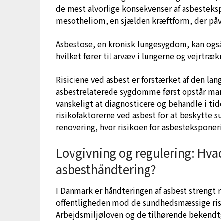
de mest alvorlige konsekvenser af asbesteks
mesotheliom, en sjælden kræftform, der påv
Asbestose, en kronisk lungesygdom, kan ogs
hvilket fører til arvæv i lungerne og vejrtræ
Risiciene ved asbest er forstærket af den la
asbestrelaterede sygdomme først opstår mang
vanskeligt at diagnosticere og behandle i tid
risikofaktorerne ved asbest for at beskytte 
renovering, hvor risikoen for asbesteksponeri
Lovgivning og regulering: Hva
asbesthåndtering?
I Danmark er håndteringen af asbest strengt 
offentligheden mod de sundhedsmæssige risic
Arbejdsmiljøloven og de tilhørende bekendtgø