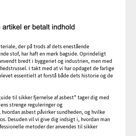
ateriale, der på trods af dets enestående
 stof, har haft en mørk bagside. Oprindeligt
anvendt bredt i byggeriet og industrien, men med
dhedstrussel. I takt med at vi har opdaget de farlige
evet essentielt at forstå både dets historie og de
 guide til sikker fjernelse af asbest” tager dig med
idens strenge reguleringer og
i, hvordan asbest påvirker sundheden, og hvilke
 os. Desuden vil vi give dig indsigt i, hvordan man
ofessionelle metoder der anvendes til sikker