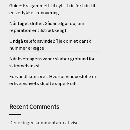
Guide: Fra gammelt til nyt – trin for trin til
en vellykket renovering
Når taget driller: Sådan afgør du, om
reparation er tilstrækkeligt
Undgå telefonsvindel: Tjek om et dansk
nummer er ægte
Når hverdagens vaner skaber grobund for
skimmelvækst
Forvandl kontoret: Hvorfor vinduesfolie er
erhvervslivets skjulte superkraft
Recent Comments
Der er ingen kommentarer at vise.