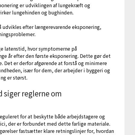
ponering er udviklingen af lungekræft og
irker lungehinden og bughinden.
å udvikles efter længerevarende eksponering,
kningsproblemer.
nge latenstid, hvor symptomerne på
e år efter den første eksponering. Dette gør det
e. Det er derfor afgørende at forstå og minimere
sundheden, især for dem, der arbejder i byggeri og
ng er størst.
d siger reglerne om
reguleret for at beskytte både arbejdstagere og
i, der er forbundet med dette farlige materiale.
relser fastsætter klare retningslinjer for, hvordan