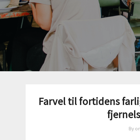
Farvel til fortidens farl
fjernel
By o