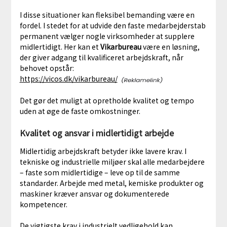
I disse situationer kan fleksibel bemanding være en
fordel. I stedet for at udvide den faste medarbejderstab
permanent vælger nogle virksomheder at supplere
midlertidigt. Her kan et
Vikarbureau
være en løsning,
der giver adgang til kvalificeret arbejdskraft, når
behovet opstår:
https://vicos.dk/vikarbureau/
Det gør det muligt at opretholde kvalitet og tempo
uden at øge de faste omkostninger.
Kvalitet og ansvar i midlertidigt arbejde
Midlertidig arbejdskraft betyder ikke lavere krav. I
tekniske og industrielle miljøer skal alle medarbejdere
– faste som midlertidige – leve op til de samme
standarder. Arbejde med metal, kemiske produkter og
maskiner kræver ansvar og dokumenterede
kompetencer.
De vigtigste krav i industrielt vedligehold kan