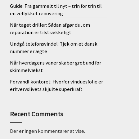
Guide: Fra gammelt til nyt – trin for trin til
en vellykket renovering
Når taget driller: Sådan afgør du, om
reparation er tilstrækkeligt
Undgå telefonsvindel: Tjek om et dansk
nummer er ægte
Når hverdagens vaner skaber grobund for
skimmelvækst
Forvandl kontoret: Hvorfor vinduesfolie er
erhvervslivets skjulte superkraft
Recent Comments
Der er ingen kommentarer at vise.