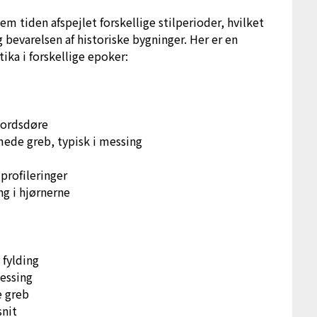
m tiden afspejlet forskellige stilperioder, hvilket
 bevarelsen af historiske bygninger. Her er en
ika i forskellige epoker:
bordsdøre
rmede greb, typisk i messing
profileringer
g i hjørnerne
 fylding
messing
e greb
snit