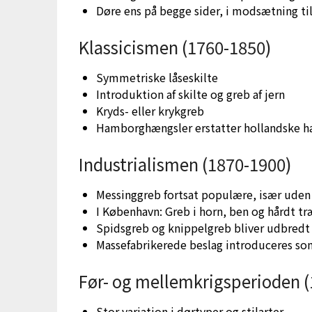
Døre ens på begge sider, i modsætning ti
Klassicismen (1760-1850)
Symmetriske låseskilte
Introduktion af skilte og greb af jern
Kryds- eller krykgreb
Hamborghængsler erstatter hollandske h
Industrialismen (1870-1900)
Messinggreb fortsat populære, især uden
I København: Greb i horn, ben og hårdt tr
Spidsgreb og knippelgreb bliver udbredt
Massefabrikerede beslag introduceres so
Før- og mellemkrigsperioden 
Stor variation i dørtyper og stilarter