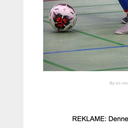
By on
no