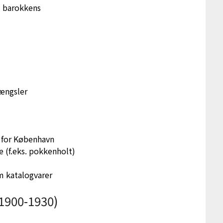
l barokkens
ængsler
 for København
æ (f.eks. pokkenholt)
m katalogvarer
(1900-1930)