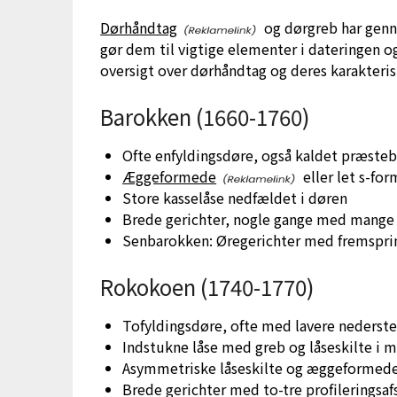
Dørhåndtag
og dørgreb har genne
gør dem til vigtige elementer i dateringen og
oversigt over dørhåndtag og deres karakterist
Barokken (1660-1760)
Ofte enfyldingsdøre, også kaldet præste
Æggeformede
eller let s-fo
Store kasselåse nedfældet i døren
Brede gerichter, nogle gange med mange 
Senbarokken: Øregerichter med fremsprin
Rokokoen (1740-1770)
Tofyldingsdøre, ofte med lavere nederste
Indstukne låse med greb og låseskilte i 
Asymmetriske låseskilte og æggeformed
Brede gerichter med to-tre profileringsaf