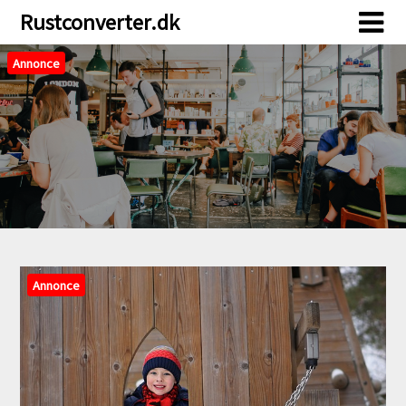
Skip
Skip
Rustconverter.dk
to
to
content
content
Annonce
Annonce